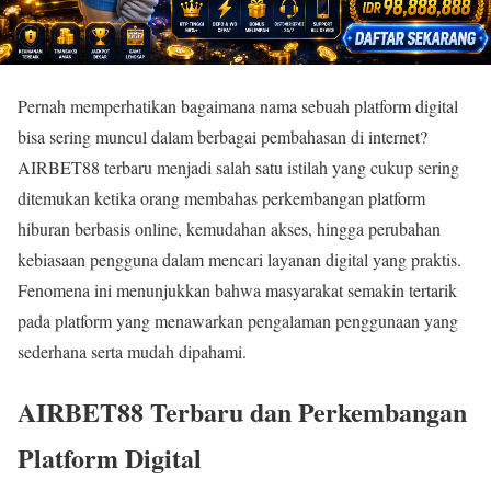
Pernah memperhatikan bagaimana nama sebuah platform digital
bisa sering muncul dalam berbagai pembahasan di internet?
AIRBET88 terbaru menjadi salah satu istilah yang cukup sering
ditemukan ketika orang membahas perkembangan platform
hiburan berbasis online, kemudahan akses, hingga perubahan
kebiasaan pengguna dalam mencari layanan digital yang praktis.
Fenomena ini menunjukkan bahwa masyarakat semakin tertarik
pada platform yang menawarkan pengalaman penggunaan yang
sederhana serta mudah dipahami.
AIRBET88 Terbaru dan Perkembangan
Platform Digital