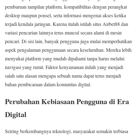
pembaruan tampilan platform, kompatibilitas dengan perangkat
desktop maupun ponsel, serta informasi mengenai akses ketika
terjadi kendala jaringan. Karena itulah istilah situs Airbet88 dan
variasi pencarian lainnya terus muncul secara alami di mesin
pencari. Di sisi lain, banyak pengguna juga mulai memperhatikan
aspek pengalaman penggunaan secara keseluruhan. Mereka lebih
menyukai platform yang mudah dipahami tanpa harus melalui
navigasi yang rumit. Faktor kenyamanan inilah yang menjadi
salah satu alasan mengapa sebuah nama dapat terus menjadi
bahan pembicaraan dalam komunitas digital.
Perubahan Kebiasaan Pengguna di Era
Digital
Seiring berkembangnya teknologi, masyarakat semakin terbiasa