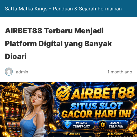
Satta Matka Kings – Panduan & Sejarah Permainan
AIRBET88 Terbaru Menjadi
Platform Digital yang Banyak
Dicari
admin
1 month ago